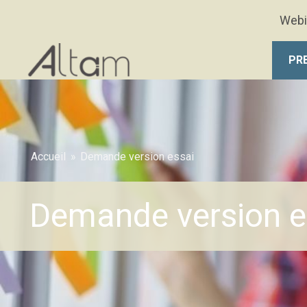
Aller au contenu principal
Webi
PR
Accueil
»
Demande version essai
Demande version e