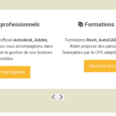
s professionnels
📚 Formations
officiel
Autodesk, Adobe,
Formations
Revit, AutoCA
ous vous accompagnons dans
Altam propose des parcour
 et la gestion de vos licences
finançables par le CPF, adapt
icielles.
Découvrir nos 
 nos logiciels