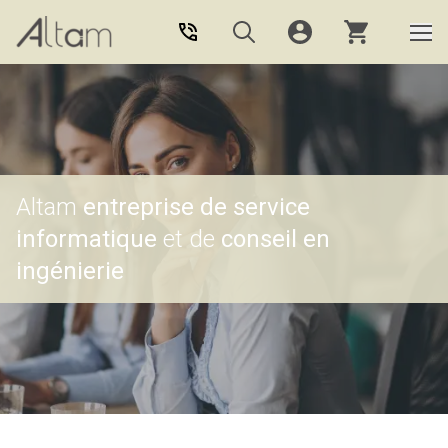
Aller au contenu principal
Altam
entreprise de service
informatique
et de
conseil en
ingénierie