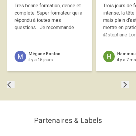
Tres bonne formation, dense et
Trois jours de f
complete. Super formateur qui a
intense, la tête
répondu à toutes mes
mais plein d’as
questions... Je recommande
mettre en prati
@stephane Lor
Mégane Boston
Hammout
il y a 15 jours
il y a 7 mo
Partenaires & Labels