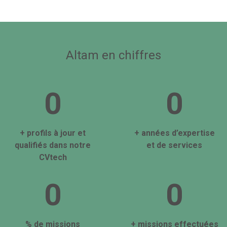
Altam en chiffres
0
0
+ profils à jour et
+ années d’expertise
qualifiés dans notre
et de services
CVtech
0
0
% de missions
+ missions effectuées