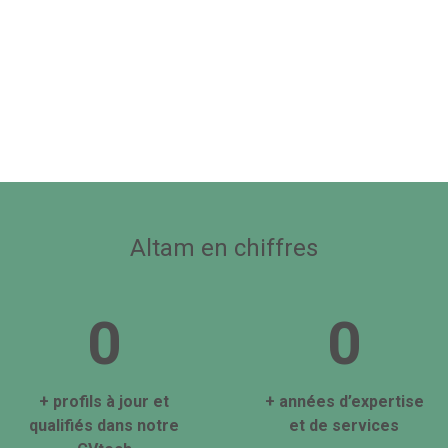
Altam en chiffres
0
0
+ profils à jour et
+ années d’expertise
qualifiés dans notre
et de services