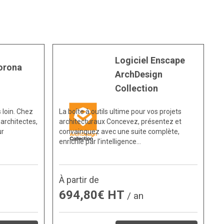
Logiciel Enscape
orona
ArchDesign
Collection
 loin. Chez
La boîte à outils ultime pour vos projets
architectes,
architecturaux Concevez, présentez et
ur
convainquez avec une suite complète,
enrichie par l’intelligence…
À partir de
694,80€ HT
/ an