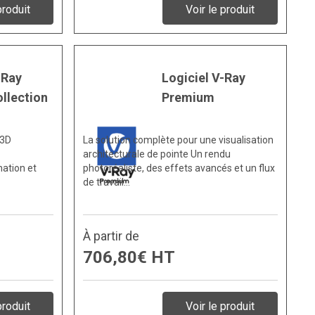
produit
Voir le produit
-Ray
Logiciel V-Ray
llection
Premium
 3D
La solution complète pour une visualisation
architecturale de pointe Un rendu
ation et
photoréaliste, des effets avancés et un flux
de travail…
À partir de
706,80€ HT
produit
Voir le produit