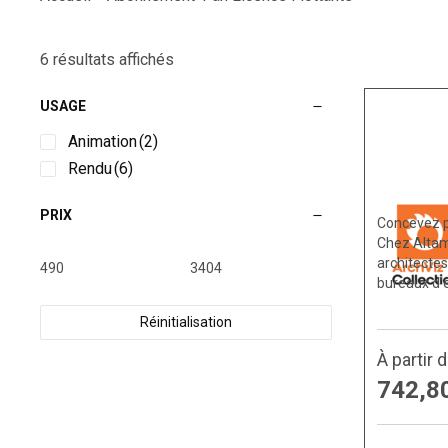
6 résultats affichés
USAGE
Animation
(2)
Rendu
(6)
PRIX
Concevez p
Chez Altam
architectes
bureaux d’
Réinitialisation
À partir 
742,8