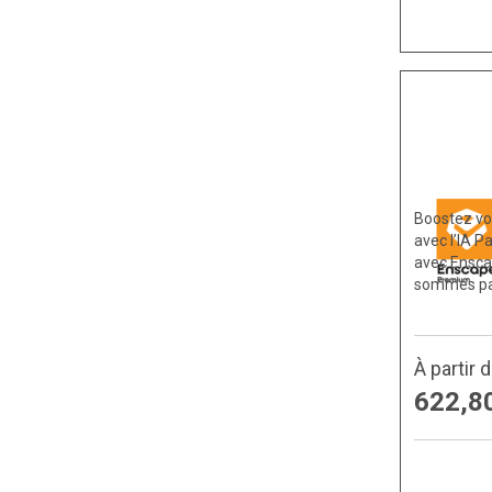
Boostez vo
avec l’IA P
avec Ensca
sommes pa
À partir 
622,8