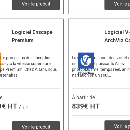
Voir le produit
Voir le 
Logiciel Enscape
Logiciel V
Premium
ArchViz Co
tre processus de conception
La suite ultime pour des visuels
assez à la vitesse supérieure
immersifs et puissants Alliez
pe Premium. Chez Altam, nous
photoréalisme, temps réel, anim
rtenaires…
narration en un seul…
de
À partir de
0€ HT
839€ HT
/ an
Voir le 
Voir le produit