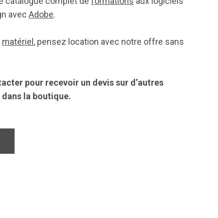
re catalogue complet de
formations
aux logiciels
gn avec
Adobe
.
n
matériel
, pensez location avec notre offre sans
acter pour recevoir un devis sur d’autres
 dans la boutique.