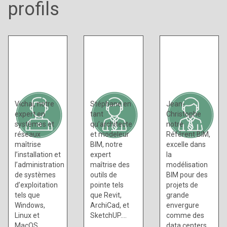
profils
Administrateur
Modeleur
Systèmes &
BIM
Réseaux
Vichai, notre
Stéphane en
Jean-
expert en
tant
Christophe
systèmes et
qu’architecte
notre
réseaux
et modeleur
Référent BIM,
maîtrise
BIM, notre
excelle dans
l’installation et
expert
la
l’administration
maîtrise des
modélisation
de systèmes
outils de
BIM pour des
d’exploitation
pointe tels
projets de
tels que
que Revit,
grande
Windows,
ArchiCad, et
envergure
Linux et
SketchUP.…
comme des
MacOS.…
data centers