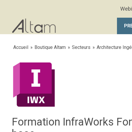
Aller au contenu principal
Webi
PR
Accueil
»
Boutique Altam
»
Secteurs
»
Architecture Ingé
Formation InfraWorks Fon