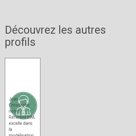
Découvrez les autres
profils
Référent
BIM / BIM
Modeleur
Jean-
Christophe
notre
Référent BIM,
excelle dans
la
modélisation