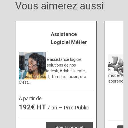
Vous aimerez aussi
Assistance
Logiciel Métier
Bénéficiez d’une assistance logiciel
Avec la fo
métier pour les solutions de nos
Fonctionna
partenaires Autodesk, Adobe, Ideate,
modéliser t
Chaos, Microsoft, Trimble, Luxion, etc.
apprendrez
C’est…
À partir de
192€ HT
/ an – Prix Public
Voir le produit