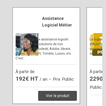
Assistance
Logiciel Métier
Bénéficiez d’une assistance logiciel
Le logiciel
métier pour les solutions de nos
d’Autodesk 
partenaires Autodesk, Adobe, Ideate,
conception
Chaos, Microsoft, Trimble, Luxion, etc.
de produit
C’est…
À partir de
À partir 
192€ HT
2290
/ an – Prix Public
Public
Voir le produit