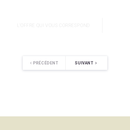
L'OFFRE QUI VOUS CORRESPOND
PRÉCÉDENT
SUIVANT
keyboard_arrow_left
keyboard_arrow_right