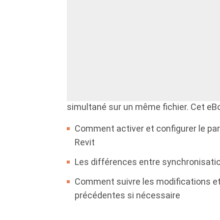
Optimiser la collaboration avec Revi
Grâce à Autodesk BIM Collaborate Pro 
Worksharing permettez à plusieurs utili
simultané sur un même fichier. Cet eB
Comment activer et configurer le par
Revit
Les différences entre synchronisatio
Comment suivre les modifications et
précédentes si nécessaire