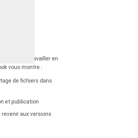
t Worksharing
et Revit Cloud
sateurs de travailler en
ook vous montre :
tage de fichiers dans
n et publication
 revenir aux versions