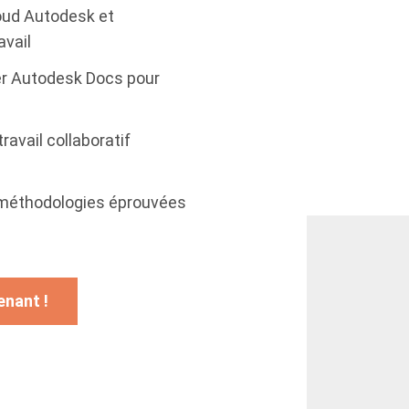
oud Autodesk et
avail
er Autodesk Docs pour
ravail collaboratif
s méthodologies éprouvées
enant !