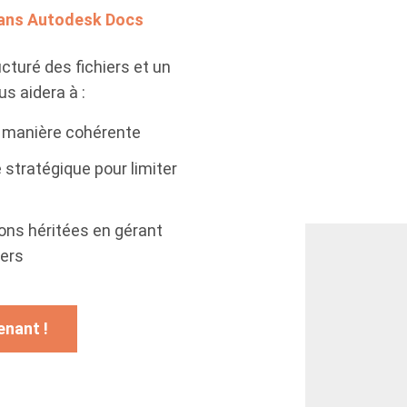
 dans Autodesk Docs
turé des fichiers et un
s aidera à :
e manière cohérente
 stratégique pour limiter
ions héritées en gérant
iers
enant !