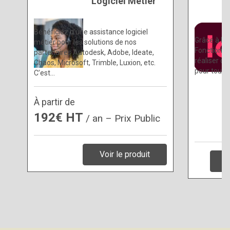
Logiciel Métier
Bénéficiez d’une assistance logiciel
Grâce à la
métier pour les solutions de nos
Fonctionna
partenaires Autodesk, Adobe, Ideate,
réaliser d
Chaos, Microsoft, Trimble, Luxion, etc.
pour tous 
C’est…
À partir de
192€ HT
/ an – Prix Public
Voir le produit