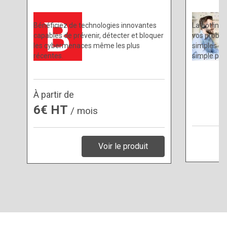
Bénéficiez de technologies innovantes
La hotline 
capables de prévenir, détecter et bloquer
vos problè
les cybermenaces même les plus
simples ou
récentes.
simple pro
À partir de
6€ HT
/ mois
Voir le produit