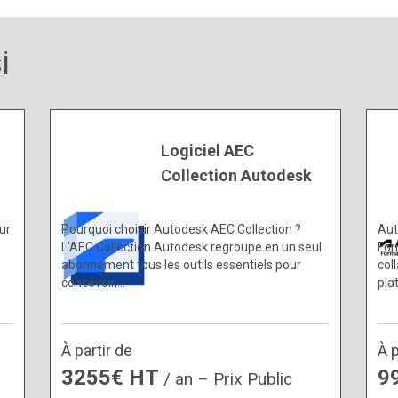
i
Logiciel AEC
Collection Autodesk
ur
Pourquoi choisir Autodesk AEC Collection ?
Aut
L’AEC Collection Autodesk regroupe en un seul
For
abonnement tous les outils essentiels pour
col
concevoir,…
pla
À partir de
À p
3255€ HT
9
/ an – Prix Public