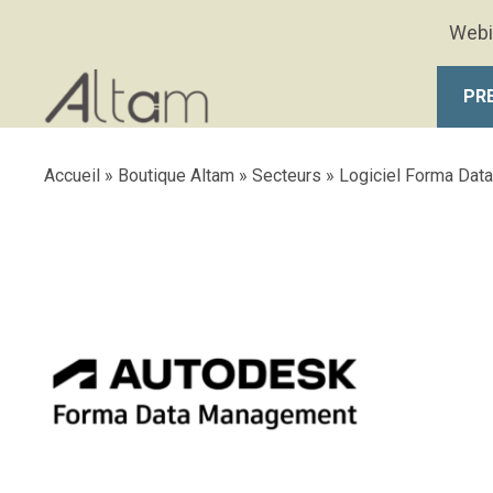
Aller au contenu principal
Webi
PR
Accueil
»
Boutique Altam
»
Secteurs
»
Logiciel Forma Da