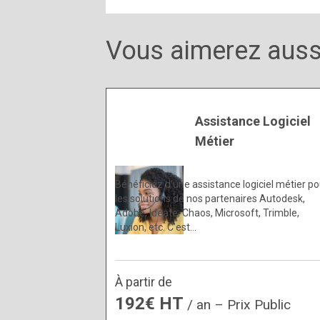
Vous aimerez auss
Assistance Logiciel
Métier
Bénéficiez d’une assistance logiciel métier po
les solutions de nos partenaires Autodesk,
Adobe, Ideate, Chaos, Microsoft, Trimble,
Luxion, etc. C’est…
À partir de
192€ HT
/ an – Prix Public