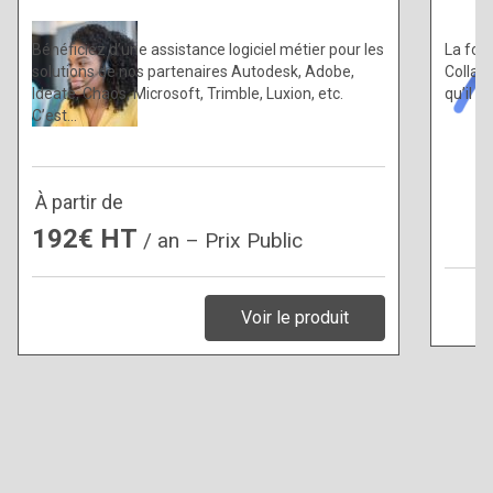
Bénéficiez d’une assistance logiciel métier pour les
La for
solutions de nos partenaires Autodesk, Adobe,
Collabo
Ideate, Chaos, Microsoft, Trimble, Luxion, etc.
qu’il v
C’est…
À partir de
192€ HT
/ an – Prix Public
Voir le produit