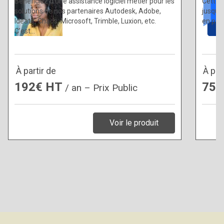
Bénéficiez d’une assistance logiciel métier pour les
Cette f
solutions de nos partenaires Autodesk, Adobe,
jusqu’à
Ideate, Chaos, Microsoft, Trimble, Luxion, etc.
en pré
C’est…
À partir de
À par
192€ HT
750
/ an – Prix Public
Voir le produit