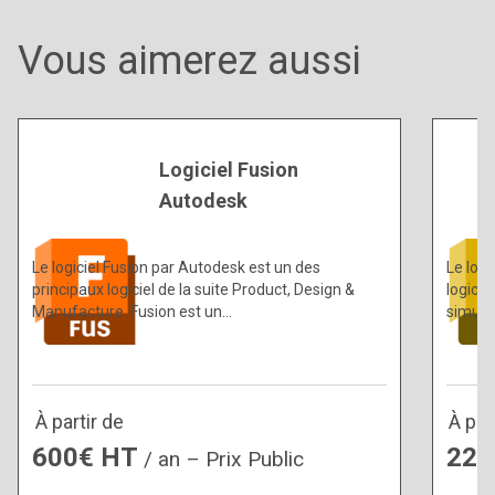
Vous aimerez aussi
Logiciel Fusion
Autodesk
Le logiciel Fusion par Autodesk est un des
Le logi
principaux logiciel de la suite Product, Design &
logici
Manufacture. Fusion est un…
simula
À partir de
À par
600€ HT
229
/ an – Prix Public