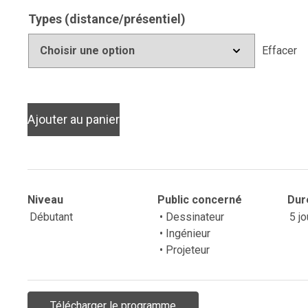
Types (distance/présentiel)
Effacer
Ajouter au panier
Niveau
Public concerné
Dur
Débutant
• Dessinateur
5 jo
• Ingénieur
• Projeteur
Télécharger le programme