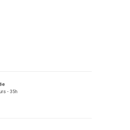
ée
urs - 35h