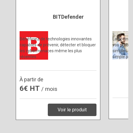
BITDefender
Bénéficiez de technologies innovantes
La hotline 
capables de prévenir, détecter et bloquer
vos problè
les cybermenaces même les plus
simples ou
récentes.
simple pro
À partir de
6€ HT
/ mois
Voir le produit