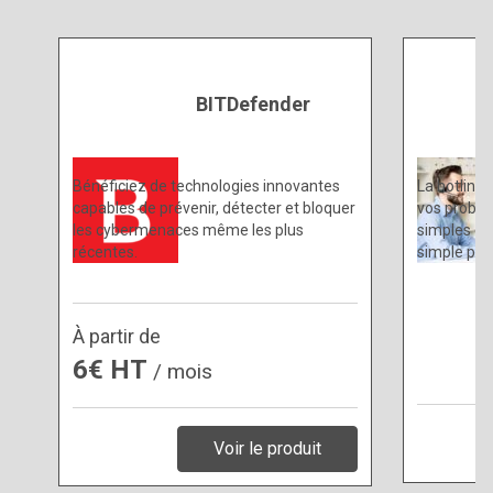
BITDefender
Bénéficiez de technologies innovantes
La hotline 
capables de prévenir, détecter et bloquer
vos problè
les cybermenaces même les plus
simples ou
récentes.
simple pro
À partir de
6€ HT
/ mois
Voir le produit