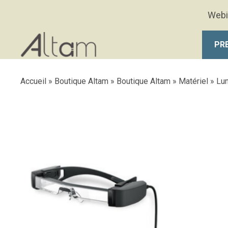
Aller au contenu principal
Webi
PR
Accueil
»
Boutique Altam
»
Boutique Altam
»
Matériel
»
Lu