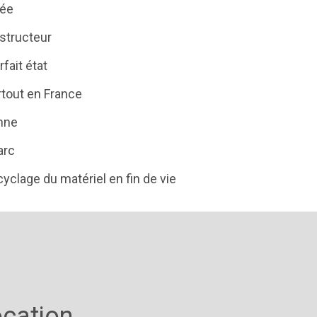
vée
structeur
fait état
rtout en France
anne
arc
clage du matériel en fin de vie
ocation