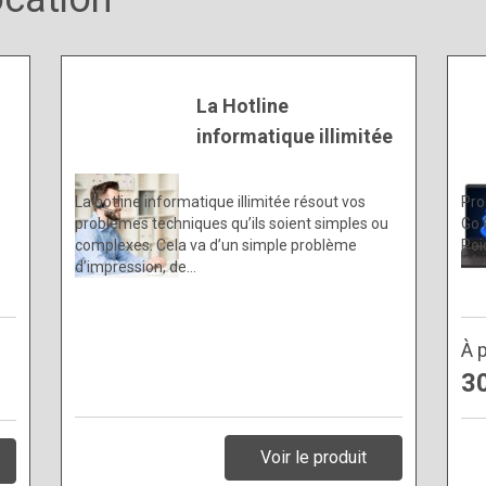
La Hotline
informatique illimitée
La hotline informatique illimitée résout vos
Pro
problèmes techniques qu’ils soient simples ou
Go 
complexes. Cela va d’un simple problème
Poi
d’impression, de…
À p
3
Voir le produit