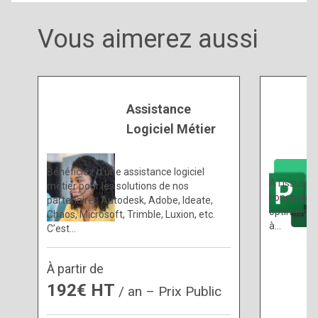
Vous aimerez aussi
Assistance
Logiciel Métier
Bénéficiez d’une assistance logiciel
A l’issue d
métier pour les solutions de nos
Fonctionna
partenaires Autodesk, Adobe, Ideate,
optimiser l
Chaos, Microsoft, Trimble, Luxion, etc.
à…
C’est…
À partir de
192€ HT
/ an – Prix Public