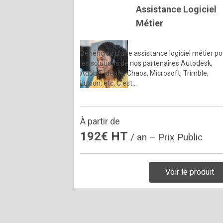
Assistance Logiciel
Métier
Bénéficiez d’une assistance logiciel métier po
les solutions de nos partenaires Autodesk,
Adobe, Ideate, Chaos, Microsoft, Trimble,
Luxion, etc. C’est…
À partir de
192€ HT
/ an – Prix Public
Voir le produit