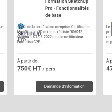
Formation SketchUp
Pro - Fonctionnalités
de base
ur
*Coût de la certification comprise. Certification
Le 
Modélisation 3D et rendu réaliste RS6042
pro
Obtenu le 01-06-2022 pour le certificateur
ren
Formalisa CPF…
et 
À partir de
À p
750€ HT
4
/ pers
Demande d'information