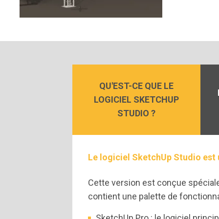
QU'EST-CE QUE LE
LOGICIEL SKETCHUP
STUDIO ?
Le logiciel SketchUp Studio est
Cette version est conçue spécialem
contient une palette de fonction
SketchUp Pro : le logiciel princ