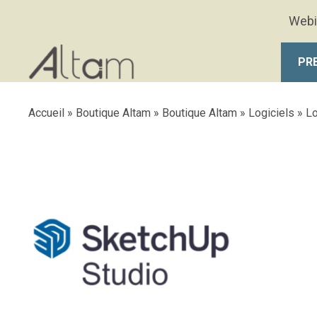
Aller au contenu principal
Webi
PR
Accueil
»
Boutique Altam
»
Boutique Altam
»
Logiciels
»
Lo