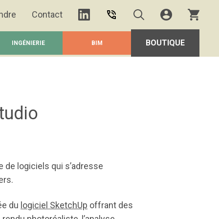
ndre
Contact
BOUTIQUE
INGÉNIERIE
BIM
tudio
e de logiciels qui s’adresse
ers.
ée du
logiciel SketchUp
offrant des
rendu photoréaliste, l’analyse