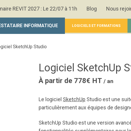
naire REVIT 2027 : Le 22/07 à 11h
Blog
Nous rejoi
ESTATAIRE INFORMATIQUE
LOGICIELS ET FORMATIONS
giciel SketchUp Studio
Logiciel SketchUp S
À partir de 778€ HT
/ an
Le logiciel
SketchUp
Studio est une suit
particulièrement aux équipes de design
SketchUp Studio est une version avanc
fonctionnalités supplémentaires pour le 