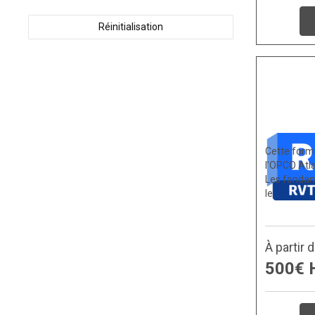
Réinitialisation
Cette forma
l’OPCO Atla
Les fondam
le…
À partir 
500€ 