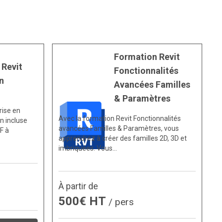
Formation Revit
 Revit
Fonctionnalités
n
Avancées Familles
& Paramètres
rise en
Avec la formation Revit Fonctionnalités
n incluse
avancées Familles & Paramètres, vous
F à
apprendrez à créer des familles 2D, 3D et
imbriquées. Vous…
À partir de
500€ HT
/ pers