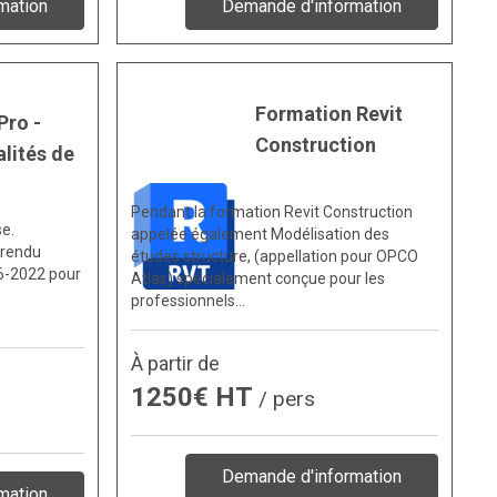
mation
Demande d'information
Formation Revit
Pro -
Construction
lités de
Pendant la formation Revit Construction
se.
appelée également Modélisation des
 rendu
études structure, (appellation pour OPCO
6-2022 pour
Atlas) spécialement conçue pour les
professionnels…
À partir de
1250€ HT
/ pers
Demande d'information
mation