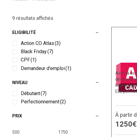
9 résultats affichés
ELIGIBILITÉ
Action CO Atlas
(3)
Black Friday
(7)
CPF
(1)
Demandeur d'emploi
(1)
Avec la fo
découvrir l
NIVEAU
le process
Elle perme
Débutant
(7)
Perfectionnement
(2)
À partir 
PRIX
1250