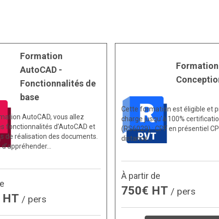
Formation
Formation
AutoCAD -
Conceptio
Fonctionnalités de
base
Cette formation est éligible et p
rmation AutoCAD, vous allez
charge jusqu’à 100% certificatio
es fonctionnalités d’AutoCAD et
(RS6029) : CPF en présentiel CP
us de réalisation des documents.
distance…
t d’appréhender…
À partir de
de
750€ HT
/ pers
€ HT
/ pers