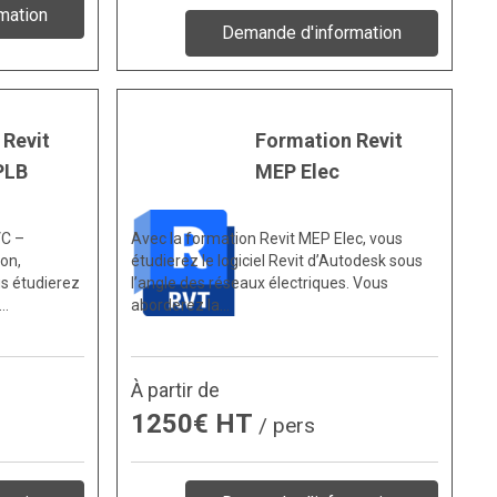
mation
Demande d'information
 Revit
Formation Revit
PLB
MEP Elec
VC –
Avec la formation Revit MEP Elec, vous
on,
étudierez le logiciel Revit d’Autodesk sous
us étudierez
l’angle des réseaux électriques. Vous
s…
aborderez la…
À partir de
1250€ HT
/ pers