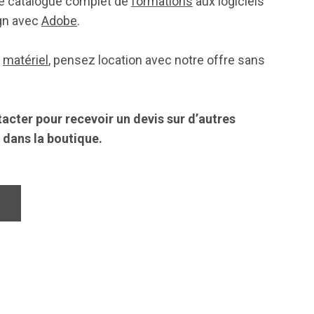
re catalogue complet de
formations
aux logiciels
gn avec
Adobe
.
n
matériel
, pensez location avec notre offre sans
acter pour recevoir un devis sur d’autres
 dans la boutique.