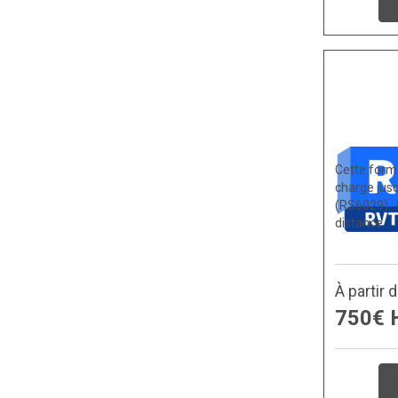
Cette forma
charge jusq
(RS6029) : 
distance…
À partir 
750€