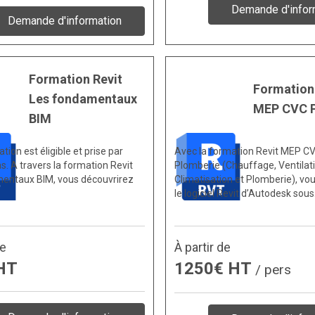
Demande d'infor
Demande d'information
Formation Revit
Formation
Les fondamentaux
MEP CVC 
BIM
tion est éligible et prise par
Avec la formation Revit MEP C
s. A travers la formation Revit
Plomberie (Chauffage, Ventilati
entaux BIM, vous découvrirez
Climatisation et Plomberie), vo
le logiciel Revit d’Autodesk sou
de
À partir de
HT
1250€ HT
/ pers