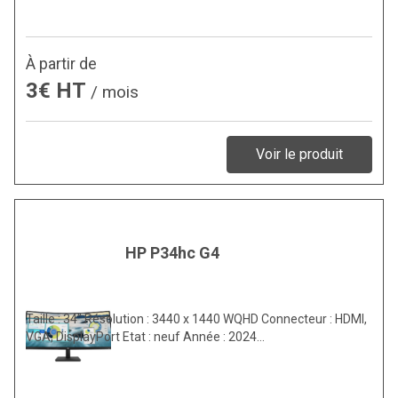
À partir de
3€ HT
/ mois
Voir le produit
HP P34hc G4
Taille : 34″ Résolution : 3440 x 1440 WQHD Connecteur : HDMI,
VGA, DisplayPort Etat : neuf Année : 2024…