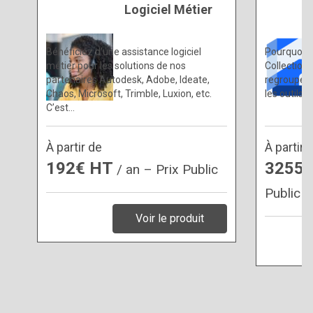
Logiciel Métier
Bénéficiez d’une assistance logiciel
Pourquoi c
métier pour les solutions de nos
Collection
partenaires Autodesk, Adobe, Ideate,
regroupe e
Chaos, Microsoft, Trimble, Luxion, etc.
les outils 
C’est…
À partir de
À partir 
192€ HT
3255
/ an – Prix Public
Public
Voir le produit