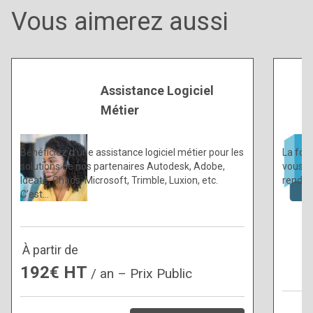
Vous aimerez aussi
Assistance Logiciel
Métier
Bénéficiez d’une assistance logiciel métier pour les
La for
solutions de nos partenaires Autodesk, Adobe,
vous p
Ideate, Chaos, Microsoft, Trimble, Luxion, etc.
rendus
C’est…
À partir de
192€ HT
/ an – Prix Public