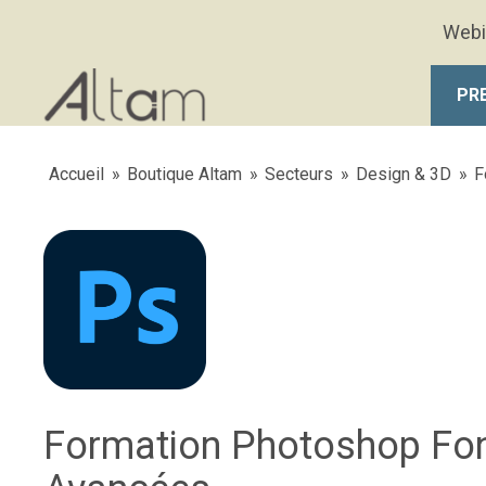
Aller au contenu principal
Webi
PR
Accueil
»
Boutique Altam
»
Secteurs
»
Design & 3D
»
F
Formation Photoshop Fon