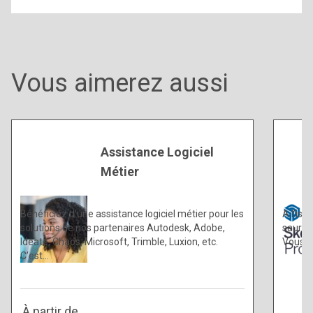
Vous aimerez aussi
Assistance Logiciel
Métier
Bénéficiez d’une assistance logiciel métier pour les
A l’iss
solutions de nos partenaires Autodesk, Adobe,
saurez
Ideate, Chaos, Microsoft, Trimble, Luxion, etc.
Vous c
C’est…
À partir de