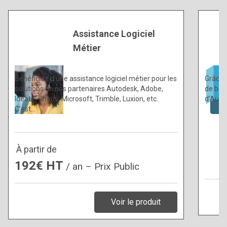
Assistance Logiciel
Métier
Bénéficiez d’une assistance logiciel métier pour les
Grâce 
solutions de nos partenaires Autodesk, Adobe,
de bas
Ideate, Chaos, Microsoft, Trimble, Luxion, etc.
d’Auto
C’est…
À partir de
192€ HT
/ an – Prix Public
Voir le produit